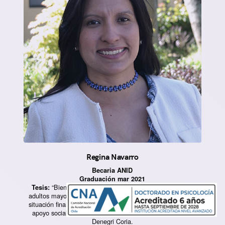
Regina Navarro
Becaria ANID
Graduación mar 2021
“Bienestar subjetivo y autopercepción de salud en
Tesis:
adultos mayores con envejecimiento activo: relación con la
situación financiera percibida, la autoeficacia financiera y el
apoyo social percibido”.
Dra. Marianela
Profesora guía:
Denegri Coria.