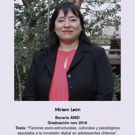
Miriam León
Becaria ANID
Graduación nov 2018
“Factores socio-estructurales, culturales y psicológicos
Tesis:
asociados a la inmersión digital en adolescentes chilenos”.